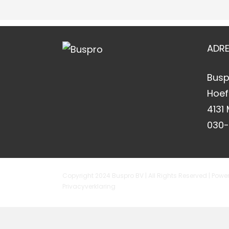
ADR
Busp
Hoef
4131
030
Copyright 2024 Buspro BV | All Rights Reserved | Pow
Privacyverklaring