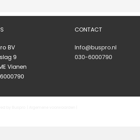
ES
CONTACT
ro BV
Info@buspro.nl
slag 9
030-6000790
 ME Vianen
-6000790
ered by
Buspro
| Algemene voorwaarden
|