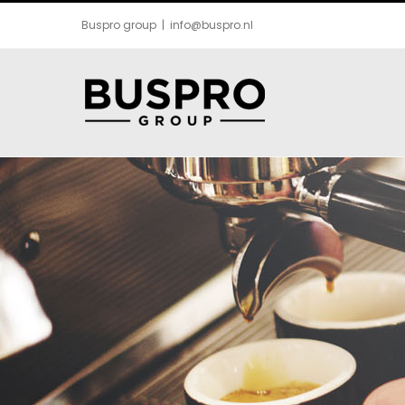
Ga
Buspro group
|
info@buspro.nl
naar
inhoud