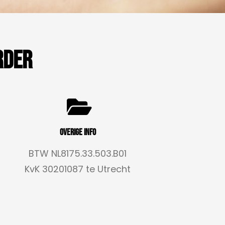
rder
Overige info
BTW NL8175.33.503.B01
KvK 30201087 te Utrecht