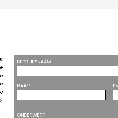
Kunnen wij u helpen?
et
BEDRIJFSNAAM
ze
te
le
NAAM
EM
de
o.
ONDERWERP