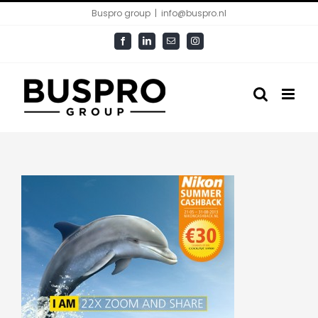
Ga
Buspro group
|
info@buspro.nl
naar
Facebook
LinkedIn
E-
Instagram
inhoud
mail