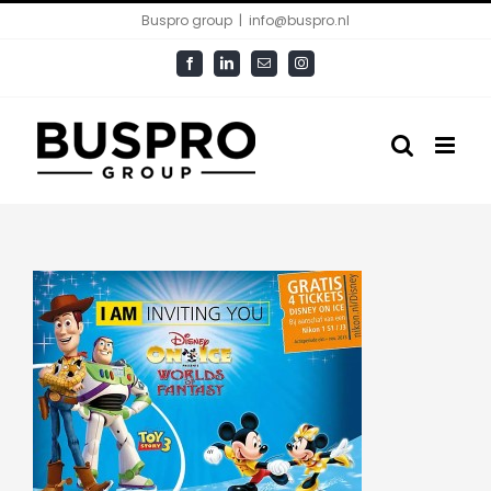
Ga
Buspro group
|
info@buspro.nl
naar
Facebook
LinkedIn
E-
Instagram
inhoud
mail