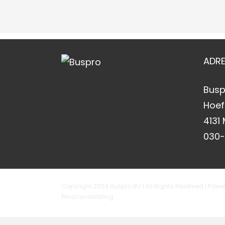
ADR
Busp
Hoef
4131
030
Copyright 2024 Buspro BV | All Rights Reserved | Pow
Privacyverklaring