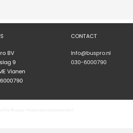
ES
CONTACT
ro BV
Info@buspro.nl
slag 9
030-6000790
 ME Vianen
-6000790
ered by
Buspro
| Algemene voorwaarden
|