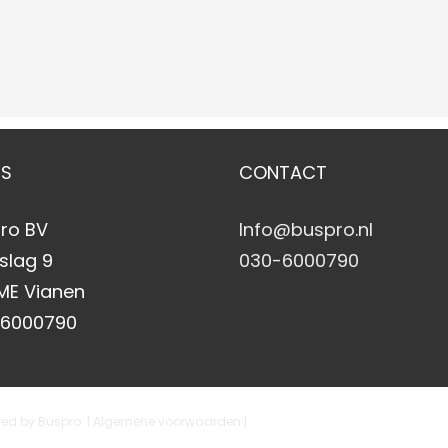
ES
CONTACT
ro BV
Info@buspro.nl
slag 9
030-6000790
 ME Vianen
-6000790
ered by
Buspro
| Algemene voorwaarden
|