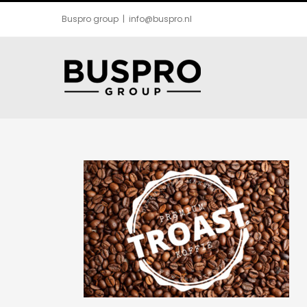
Ga
Buspro group
|
info@buspro.nl
naar
inhoud