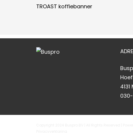
TROAST koffiebanner
ADR
Busp
Hoef
4131
030
Copyright 2024 Buspro BV | All Rights Reserved | Pow
Privacyverklaring